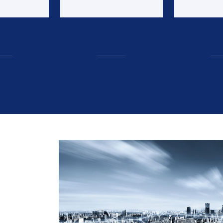
村合作经济等
融、农村发展
re
m
more