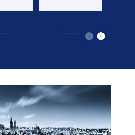
策；农
政策，国际农业贸易治理，
等
WTO
more
ore