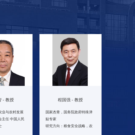
仇焕
程国强 - 教授
 - 教授
国家杰青，国务院政府特殊津
农业与农村发展
贴专家
会主任 中国人民
中国科
研究方向：粮食安全战略，农
士
研究方
业农村政策，乡村振兴理论与
农业政策分析、农