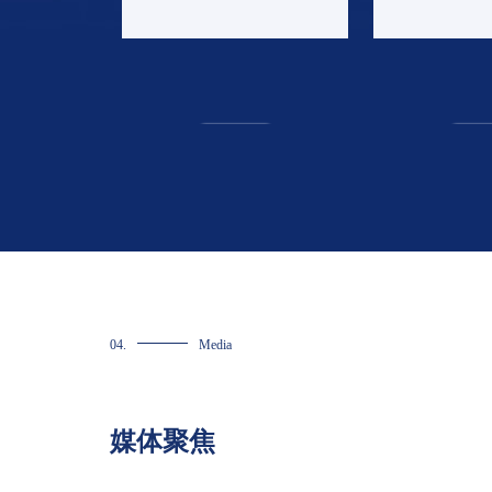
经济学
想史、三农学、三农史学、农
业与食物经济学。
mo
more
04.
Media
媒体聚焦