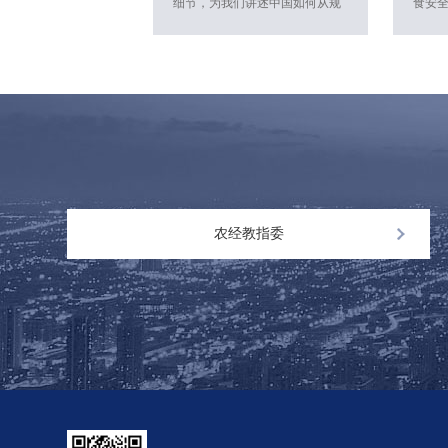
细节，为我们讲述中国如何从规
食安
则的学习者，到参与者，再到共
系统
同塑造者，走出一条独具特色的
久久
新时代高水平对外开放之路。
全战
进“藏
抓好
增收
品供
碗牢
农经教指委