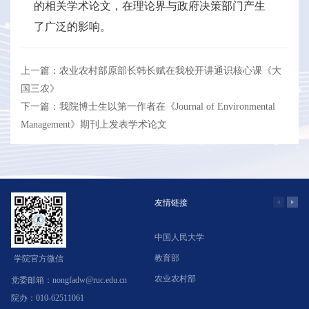
的相关学术论文，在理论界与政府决策部门产生
了广泛的影响。
上一篇：农业农村部原部长韩长赋在我校开讲通识核心课《大
国三农》
下一篇：我院博士生以第一作者在《Journal of Environmental
Management》期刊上发表学术论文
友情链接
中国人民大学
学
教育部
北
学院官方微信
农业农村部
中
党委邮箱：nongfadw@ruc.edu.cn
院办：010-62511061