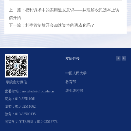
上一篇：权利诉求中的实用道义意识——从理解农民选举上访
信开始
下一篇：利率管制放开会加速资本的离农化吗？
友情链接
中国人民大学
学
教育部
北
学院官方微信
农业农村部
中
党委邮箱：nongfadw@ruc.edu.cn
院办：010-62511061
团委：010-62511062
教务：010-82509135
同等学力/在职培训：010-62517773