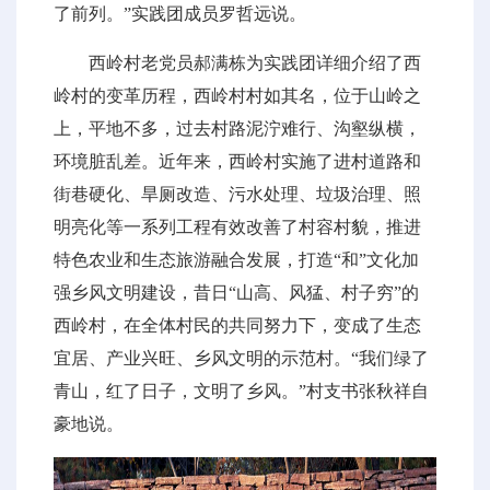
了前列。”实践团成员罗哲远说。
西岭村老党员郝满栋为实践团详细介绍了西
岭村的变革历程，西岭村村如其名，位于山岭之
上，平地不多，过去村路泥泞难行、沟壑纵横，
环境脏乱差。近年来，西岭村实施了进村道路和
街巷硬化、旱厕改造、污水处理、垃圾治理、照
明亮化等一系列工程有效改善了村容村貌，推进
特色农业和生态旅游融合发展，打造“和”文化加
强乡风文明建设，昔日“山高、风猛、村子穷”的
西岭村，在全体村民的共同努力下，变成了生态
宜居、产业兴旺、乡风文明的示范村。“我们绿了
青山，红了日子，文明了乡风。”村支书张秋祥自
豪地说。