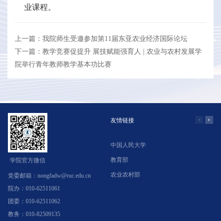
业课程。
上一篇：我院师生受邀参加第11届东亚农业经济国际论坛
下一篇：教学竞赛促提升 展技赋能强育人 | 农业与农村发展学
院举行青年教师教学基本功比赛
友情链接
中国人民大学
学
教育部
北
学院官方微信
农业农村部
中
党委邮箱：nongfadw@ruc.edu.cn
院办：010-62511061
团委：010-62511062
教务：010-82509135