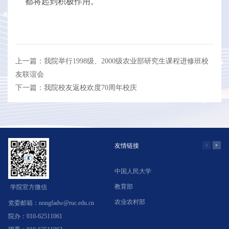
都将起到积极作用。
上一篇：我院举行1998级、2000级农业部研究生课程进修班校
友联谊会
下一篇：我院校友返校欢度70周年校庆
友情链接
中国人民大学
学
教育部
北
学院官方微信
农业农村部
中
党委邮箱：nongfadw@ruc.edu.cn
院办：010-62511061