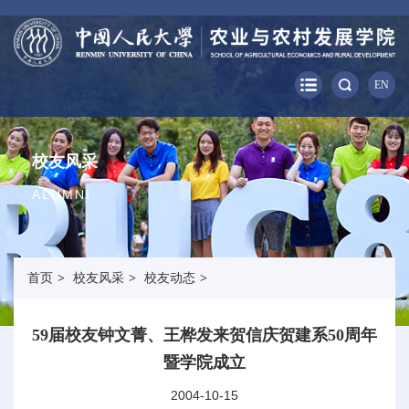
EN
校友风采
ALUMNI
首页
>
校友风采
>
校友动态
>
59届校友钟文菁、王桦发来贺信庆贺建系50周年
暨学院成立
2004-10-15