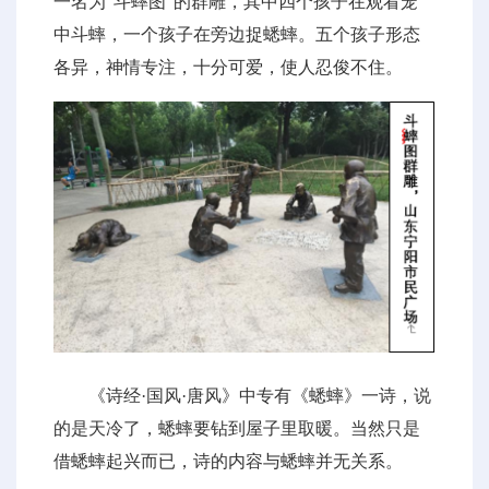
一名为“斗蟀图”的群雕，其中四个孩子在观看笼
中斗蟀，一个孩子在旁边捉蟋蟀。五个孩子形态
各异，神情专注，十分可爱，使人忍俊不住。
《诗经·国风·唐风》中专有《蟋蟀》一诗，说
的是天冷了，蟋蟀要钻到屋子里取暖。当然只是
借蟋蟀起兴而已，诗的内容与蟋蟀并无关系。