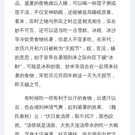
品。盛夏的夜晚难以入睡，可以喝一杯莲子粥或
莲子汤，不仅安神助眠，还能够提高睡眠质量。
看来，应时之物与所应之时总是相克相生，实在
妙不可言。还可以适当吃一点雪糕、冰棍、冰沙
等冷饮类食物祛暑，但老人不宜多吃。在宋代，
农历六月初六日被称为“天贶节”，贶，音况，赐
的意思，始于皇帝在暑期到来之际向臣下赐“冰
麨”，可能是冰和炒面、炒米等混合在一起用来祛
暑的食物，宋哲宗元符四年称这一天为天贶节，
即天赐之节。
有时候吃一些有利于出汗的食物，出透汗以
后，也会感到神清气爽，起到避暑的效果。《魏
氏春秋》云：“伏日食汤饼，取巾拭汗，面色皎
然。”汤饼就是汤面。大热天连汤带水的吃一大碗
面，浑身大汗淋漓，好不痛快。饭后用毛巾把汗