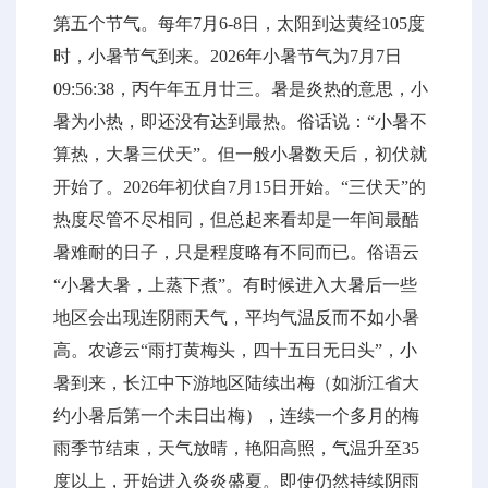
第五个节气。每年7月6-8日，太阳到达黄经105度
时，小暑节气到来。2026年小暑节气为7月7日
09:56:38，丙午年五月廿三。暑是炎热的意思，小
暑为小热，即还没有达到最热。俗话说：“小暑不
算热，大暑三伏天”。但一般小暑数天后，初伏就
开始了。2026年初伏自7月15日开始。“三伏天”的
热度尽管不尽相同，但总起来看却是一年间最酷
暑难耐的日子，只是程度略有不同而已。俗语云
“小暑大暑，上蒸下煮”。有时候进入大暑后一些
地区会出现连阴雨天气，平均气温反而不如小暑
高。农谚云“雨打黄梅头，四十五日无日头”，小
暑到来，长江中下游地区陆续出梅（如浙江省大
约小暑后第一个未日出梅），连续一个多月的梅
雨季节结束，天气放晴，艳阳高照，气温升至35
度以上，开始进入炎炎盛夏。即使仍然持续阴雨