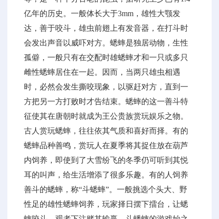
亿年的历史。一般体长大于3mm，雄性大颚发
达，善于咬斗，雄虫前翅上有发音器，在打斗时
会发出声音以威吓对方。蟋蟀是独居动物，生性
孤僻，一般只有在交配时雄蟋蟀才和一只或多只
雌性蟋蟀居住在一起。因而，当两只雄虫相遇
时，必然会发生撕咬现象，以驱赶对方，直到一
方把另一方打败时才告结束。蟋蟀的这一善斗特
征使其在唐朝时就成为王公贵族赏玩娱乐之物。
古人赏玩蟋蟀，往往依其气质和喜好而择。有的
蟋蟀品种善鸣，赏玩人在夏季将其捉住放在葫芦
内饲养，即使到了大雪纷飞的冬季仍可听到其悦
耳的叫声，给生活增添了很多乐趣。有的人饲养
善斗的蟋蟀，称“斗蟋蟀”。一般挑选个头大、野
性足的雄性蟋蟀饲养，玩家择日摆下擂台，让蟋
蟀咬斗，观者下注赌其输赢。斗蟋蟀的游戏始之