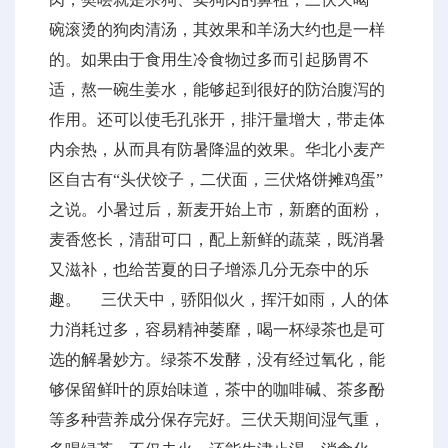
碗滚烫的狗肉清汤，其效果和羊汤大约也是一样
的。如果由于食用生冷食物过多而引起肠胃不
适，熬一碗生姜水，能够起到很好的防治腹泻的
作用。还可以使毛孔张开，排汗量增大，带走体
内余热，从而具有防暑降温的效果。华北小麦产
区自古有“头伏饺子，二伏面，三伏烙饼摊鸡蛋”
之说。小暑过后，新麦开始上市，新磨的面粉，
麦香悠长，清甜可口，配上新鲜的蔬菜，既消暑
又滋补，也给苦夏的日子增添几分无奈中的乐
趣。 三伏天中，骄阳似火，挥汗如雨，人的体
力消耗过多，容易精神萎靡，喝一杯绿茶也是可
选的解暑妙方。绿茶不发酵，没有经过氧化，能
够保留鲜叶的原始味道，茶中的咖啡碱、茶多酚
等多种营养成分保存完好。三伏天期间湿气重，