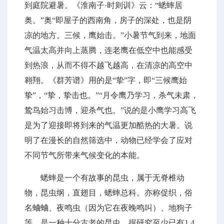
到庭院避暑。《淮南子·时则训》云：“蟋蟀居
奥。”奥“即屋子的西南角，房子的深处，也是阴
凉的地方。三候，鹰始击。”小暑节气到来，地面
气温太高并向上蒸腾，连老鹰在低空中也能感受
到热浪，从而不得不越飞越高，在清凉的高空中
翱翔。《群芳谱》用的是“挚”字，即“三候鹰始
挚”，“挚，挚击也。”“月令鹰乃学习，杀气未肃，
鸷鸟始习击博，迎杀气也。”说的是小鹰学习高飞
是为了迎接即将到来的气温更加酷热的大暑。说
明了在漫长的自然筛选中，动物已经学会了应对
不同节气所带来气候变化的本能。
蟋蟀是一个有故事的昆虫，属于无脊椎动
物，昆虫纲，直翅目，蟋蟀总科。亦称促织，俗
名蛐蛐、夜鸣虫（因为它在夜晚鸣叫）、地狗子
等，是一种十分古老的昆虫，据研究至少已有1.4