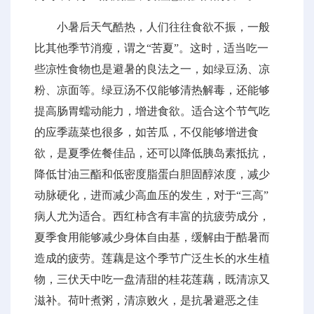
小暑后天气酷热，人们往往食欲不振，一般
比其他季节消瘦，谓之“苦夏”。这时，适当吃一
些凉性食物也是避暑的良法之一，如绿豆汤、凉
粉、凉面等。绿豆汤不仅能够清热解毒，还能够
提高肠胃蠕动能力，增进食欲。适合这个节气吃
的应季蔬菜也很多，如苦瓜，不仅能够增进食
欲，是夏季佐餐佳品，还可以降低胰岛素抵抗，
降低甘油三酯和低密度脂蛋白胆固醇浓度，减少
动脉硬化，进而减少高血压的发生，对于“三高”
病人尤为适合。西红柿含有丰富的抗疲劳成分，
夏季食用能够减少身体自由基，缓解由于酷暑而
造成的疲劳。莲藕是这个季节广泛生长的水生植
物，三伏天中吃一盘清甜的桂花莲藕，既清凉又
滋补。荷叶煮粥，清凉败火，是抗暑避恶之佳