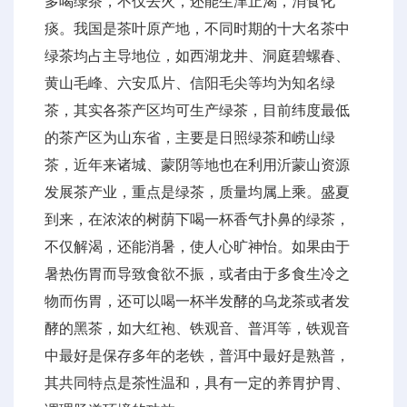
多喝绿茶，不仅去火，还能生津止渴，消食化
痰。我国是茶叶原产地，不同时期的十大名茶中
绿茶均占主导地位，如西湖龙井、洞庭碧螺春、
黄山毛峰、六安瓜片、信阳毛尖等均为知名绿
茶，其实各茶产区均可生产绿茶，目前纬度最低
的茶产区为山东省，主要是日照绿茶和崂山绿
茶，近年来诸城、蒙阴等地也在利用沂蒙山资源
发展茶产业，重点是绿茶，质量均属上乘。盛夏
到来，在浓浓的树荫下喝一杯香气扑鼻的绿茶，
不仅解渴，还能消暑，使人心旷神怡。如果由于
暑热伤胃而导致食欲不振，或者由于多食生冷之
物而伤胃，还可以喝一杯半发酵的乌龙茶或者发
酵的黑茶，如大红袍、铁观音、普洱等，铁观音
中最好是保存多年的老铁，普洱中最好是熟普，
其共同特点是茶性温和，具有一定的养胃护胃、