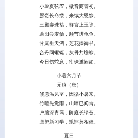
小暑夏弦应，徽音商管初。
愿赍长命缕，来续大恩馀。
三殿褰珠箔，群官上玉除。
助阳尝麦彘，顺节进龟鱼。
甘露垂天酒，芝花捧御书。
合丹同蝘蜓，灰骨共蟾蜍。
今日伤蛇意，衔珠遂阙如。
小暑六月节
元稹（唐）
倏忽温风至，因循小暑来。
竹喧先觉雨，山暗已闻雷。
户牖深青霭，阶庭长绿苔。
鹰鹯新习学，蟋蟀莫相催。
夏日