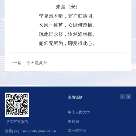
朱熹（宋）
季夏园木暗，窗户贮清阴。
长风一掩苒，众绿何萧掺。
玩此消永昼，泠然涤幽襟。
俯仰无所为，聊复得此心。
下一篇：今天是夏至
友情链接
中国人民大学
学
教育部
北
学院官方微信
农业农村部
中
党委邮箱：nongfadw@ruc.edu.cn