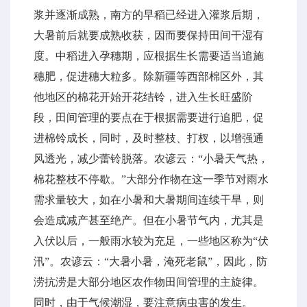
浆并逐渐成熟，南方的早稻已经进入灌浆后期，
大暑前后就要成熟收获，因而要保持田间干湿有
度。中稻进入孕穗期，应根据生长需要适当追施
穗肥，促进穗大粒多。除新疆等西部棉区外，其
他地区的棉花开始开花结铃，进入生长旺盛阶
段，田间管理的要点在于根据需要进行追肥，促
进棉铃成长，同时，及时整枝、打杈，以增强通
风透光，减少蕾铃脱落。农谚云：“小暑天气热，
棉花整枝不停歇。”大部分作物在这一季节对雨水
需求量较大，如在小暑和大暑期间连续干旱，则
会造成减产甚至绝产。但在小暑节气内，尤其是
入伏以后，一般雨水较为充足，一些地区称为“伏
汛”。农谚云：“大暑小暑，淹死老鼠”，因此，防
涝抗涝是大部分地区农作物田间管理的主旋律。
同时，由于气候潮湿，要注意病虫害的发生。