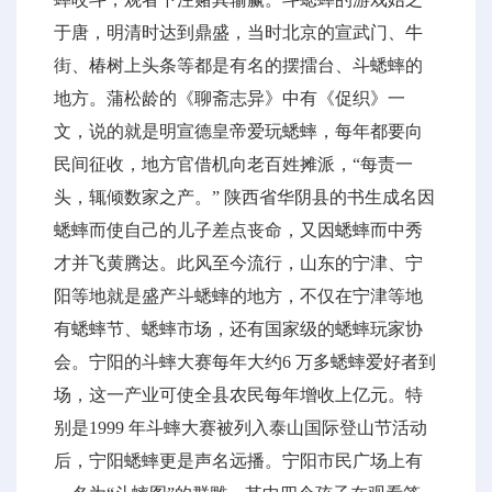
于唐，明清时达到鼎盛，当时北京的宣武门、牛
街、椿树上头条等都是有名的摆擂台、斗蟋蟀的
地方。蒲松龄的《聊斋志异》中有《促织》一
文，说的就是明宣德皇帝爱玩蟋蟀，每年都要向
民间征收，地方官借机向老百姓摊派，“每责一
头，辄倾数家之产。” 陕西省华阴县的书生成名因
蟋蟀而使自己的儿子差点丧命，又因蟋蟀而中秀
才并飞黄腾达。此风至今流行，山东的宁津、宁
阳等地就是盛产斗蟋蟀的地方，不仅在宁津等地
有蟋蟀节、蟋蟀市场，还有国家级的蟋蟀玩家协
会。宁阳的斗蟀大赛每年大约6 万多蟋蟀爱好者到
场，这一产业可使全县农民每年增收上亿元。特
别是1999 年斗蟀大赛被列入泰山国际登山节活动
后，宁阳蟋蟀更是声名远播。宁阳市民广场上有