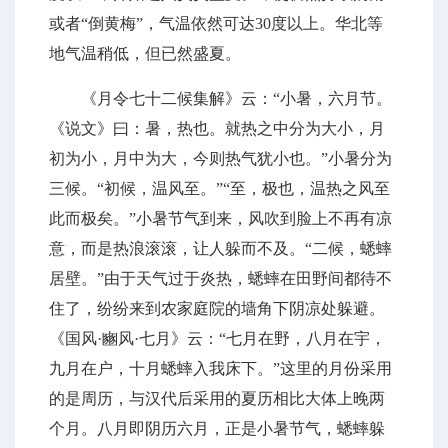
或者“倒黄梅”，气温依然可达30度以上。华北等
地气温稍低，但已然盛夏。
《月令七十二候集解》云：“小暑，六月节。
《说文》曰：暑，热也。就热之中分为大小，月
初为小，月中为大，今则热气犹小也。”小暑分为
三候。“初候，温风至。”“至，极也，温热之风至
此而极矣。”小暑节气到来，风吹到脸上不再有凉
意，而是热浪滚滚，让人躲而不及。“二候，蟋蟀
居壁。”由于天气过于炎热，蟋蟀在田野间都待不
住了，纷纷来到农家庭院的墙角下阴凉处躲避。
《国风·豳风·七月》云：“七月在野，八月在宇，
九月在户，十月蟋蟀入我床下。”这里的月份采用
的是周历，与汉代后采用的夏历相比大体上晚两
个月。八月即阴历六月，正是小暑节气，蟋蟀躲