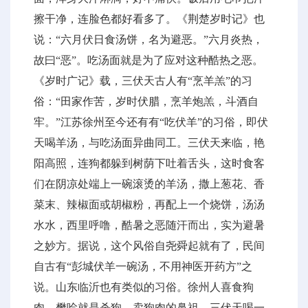
擦干净，连脸色都好看多了。《荆楚岁时记》也
说：“六月伏日食汤饼，名为避恶。”六月炎热，
故曰“恶”。吃汤面就是为了应对这种酷热之恶。
《岁时广记》载，三伏天古人有“烹羊羔”的习
俗：“田家作苦，岁时伏腊，烹羊炮羔，斗酒自
牢。”江苏徐州至今还有有“吃伏羊”的习俗，即伏
天喝羊汤，与吃汤面异曲同工。三伏天来临，艳
阳高照，连狗都躲到树荫下吐着舌头，这时食客
们在阴凉处端上一碗滚烫的羊汤，撒上葱花、香
菜末、辣椒面或胡椒粉，再配上一个烧饼，汤汤
水水，西里呼噜，酷暑之恶随汗而出，实为避暑
之妙方。据说，这个风俗自尧舜起就有了，民间
自古有“彭城伏羊一碗汤，不用神医开药方”之
说。山东临沂也有类似的习俗。徐州人喜食狗
肉，樊哙就是杀狗、卖狗肉的鼻祖，三伏天喝一