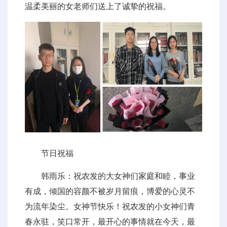
温柔美丽的女老师们送上了诚挚的祝福。
节日祝福
韩雨乐：祝农发的大女神们家庭和睦，事业
有成，倾国的容颜不被岁月留痕，博爱的心灵不
为流年染尘。女神节快乐！祝农发的小女神们青
春永驻，笑口常开，最开心的事情就在今天，最