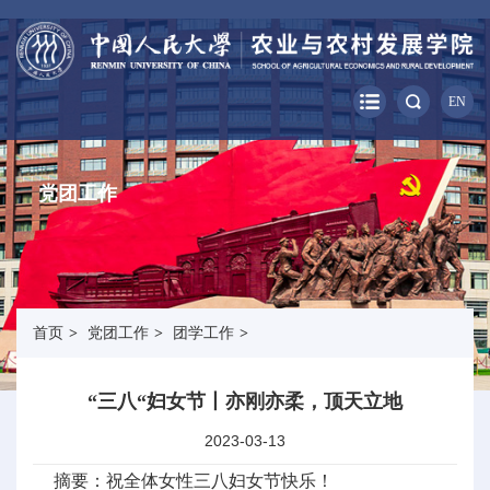
EN
党团工作
首页
>
党团工作
>
团学工作
>
“三八“妇女节丨亦刚亦柔，顶天立地
2023-03-13
摘要：祝全体女性三八妇女节快乐！