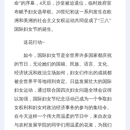
命”的序幕，4天后，沙皇被迫退位，临时政府宣
布赋予妇女选举权。20世纪初这一系列发生在欧
洲和美洲的社会主义女权运动共同促成了“三八”
国际妇女节的诞生。
送花行动~
如今，国际妇女节是全世界许多国家都庆祝
的节日，无论她们的国籍、民族、语言、文化、
经济状况和政治立场如何，妇女们作出的成就都
被全世界平等地得到肯定。日益发展壮大的国际
妇女运动，通过联合国四次妇女问题全球会议得
以加强，国际妇女节纪念活动已成为一个争取妇
女权利和妇女对政治经济事务的参与的集结令。
在今天这样一个伟大而温柔的节日中，来自农业
与农村发展学院的同学们用温柔的花束，为我们