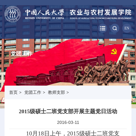
EN
党团工作
首页
>
党团工作
>
教师支部
>
2015级硕士二班党支部开展主题党日活动
2016-03-11
10
月
18
日上午，
2015
级硕士二班党支